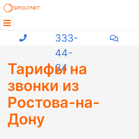
+7
(863)
333-
44-
Тарифы на
34
звонки из
Ростова-на-
Дону