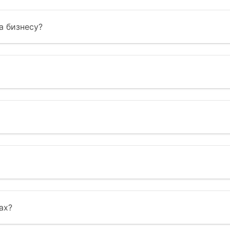
а бизнесу?
ах?